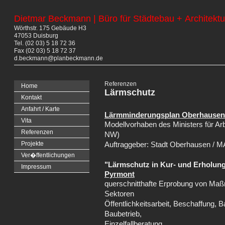
Dietmar Beckmann | Büro für Städtebau + Architektu
Wörthstr. 175 Gebäude H3
47053 Duisburg
Tel. (02 03) 5 18 72 36
Fax (02 03) 5 18 72 37
d.beckmann@planbeckmann.de
Referenzen
Home
Lärmschutz
Kontakt
Anfahrt / Karte
Lärmminderungsplan Oberhausen
Vita
Modellvorhaben des Ministers für A
Referenzen
NW)
Projekte
Auftraggeber: Stadt Oberhausen / 
Ver�ffentlichungen
"Lärmschutz in Kur- und Erholun
Impressum
Pyrmont
querschnitthafte Erprobung von Ma
Sektoren
Öffentlichkeitsarbeit, Beschaffung, B
Baubetrieb,
Einzelfallberatung.