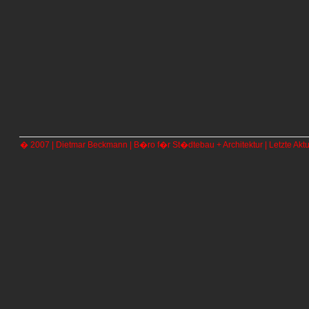
� 2007 | Dietmar Beckmann | B�ro f�r St�dtebau + Architektur | Letzte Aktu