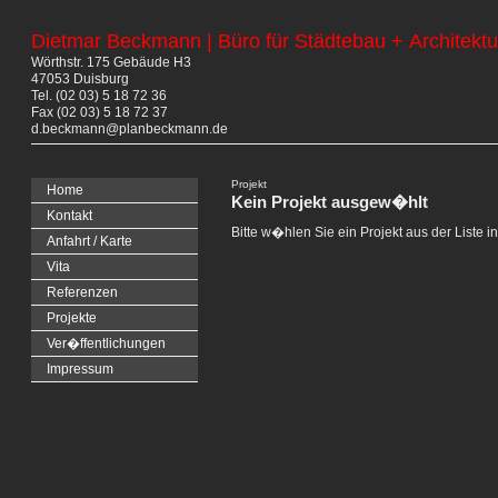
Dietmar Beckmann | Büro für Städtebau + Architektu
Wörthstr. 175 Gebäude H3
47053 Duisburg
Tel. (02 03) 5 18 72 36
Fax (02 03) 5 18 72 37
d.beckmann@planbeckmann.de
Projekt
Home
Kein Projekt ausgew�hlt
Kontakt
Bitte w�hlen Sie ein Projekt aus der Liste i
Anfahrt / Karte
Vita
Referenzen
Projekte
Ver�ffentlichungen
Impressum