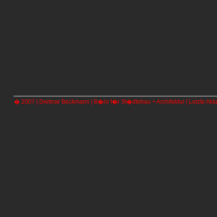
� 2007 | Dietmar Beckmann | B�ro f�r St�dtebau + Architektur | Letzte Aktu