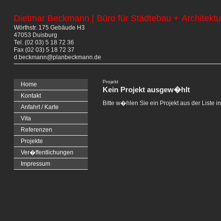
Dietmar Beckmann | Büro für Städtebau + Architektu
Wörthstr. 175 Gebäude H3
47053 Duisburg
Tel. (02 03) 5 18 72 36
Fax (02 03) 5 18 72 37
d.beckmann@planbeckmann.de
Projekt
Home
Kein Projekt ausgew�hlt
Kontakt
Bitte w�hlen Sie ein Projekt aus der Liste i
Anfahrt / Karte
Vita
Referenzen
Projekte
Ver�ffentlichungen
Impressum